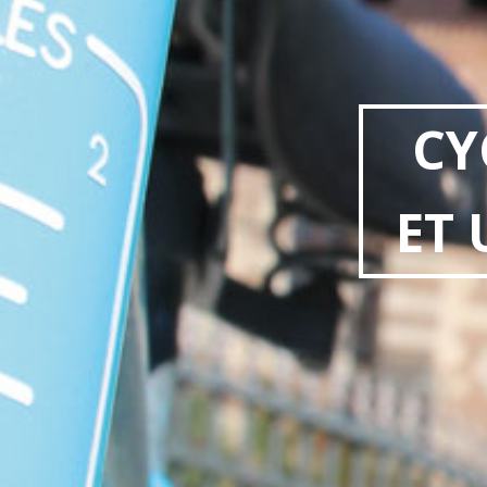
CY
ET